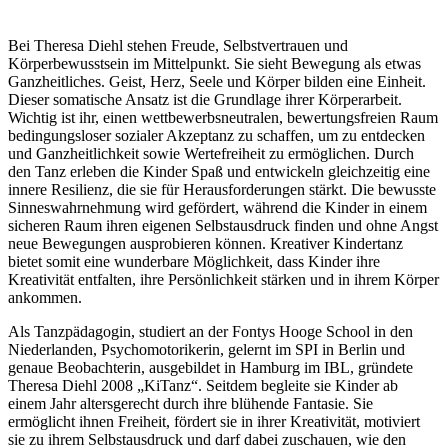
Bei Theresa Diehl stehen Freude, Selbstvertrauen und
Körperbewusstsein im Mittelpunkt. Sie sieht Bewegung als etwas
Ganzheitliches. Geist, Herz, Seele und Körper bilden eine Einheit.
Dieser somatische Ansatz ist die Grundlage ihrer Körperarbeit.
Wichtig ist ihr, einen wettbewerbsneutralen, bewertungsfreien Raum
bedingungsloser sozialer Akzeptanz zu schaffen, um zu entdecken
und Ganzheitlichkeit sowie Wertefreiheit zu ermöglichen. Durch
den Tanz erleben die Kinder Spaß und entwickeln gleichzeitig eine
innere Resilienz, die sie für Herausforderungen stärkt. Die bewusste
Sinneswahrnehmung wird gefördert, während die Kinder in einem
sicheren Raum ihren eigenen Selbstausdruck finden und ohne Angst
neue Bewegungen ausprobieren können. Kreativer Kindertanz
bietet somit eine wunderbare Möglichkeit, dass Kinder ihre
Kreativität entfalten, ihre Persönlichkeit stärken und in ihrem Körper
ankommen.
Als Tanzpädagogin, studiert an der Fontys Hooge School in den
Niederlanden, Psychomotorikerin, gelernt im SPI in Berlin und
genaue Beobachterin, ausgebildet in Hamburg im IBL, gründete
Theresa Diehl 2008 „KiTanz“. Seitdem begleite sie Kinder ab
einem Jahr altersgerecht durch ihre blühende Fantasie. Sie
ermöglicht ihnen Freiheit, fördert sie in ihrer Kreativität, motiviert
sie zu ihrem Selbstausdruck und darf dabei zuschauen, wie den