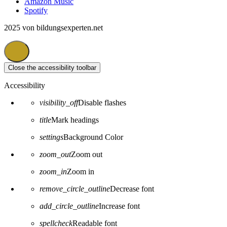
Amazon Music
Spotify
2025 von bildungsexperten.net
Close the accessibility toolbar
Accessibility
visibility_off
Disable flashes
title
Mark headings
settings
Background Color
zoom_out
Zoom out
zoom_in
Zoom in
remove_circle_outline
Decrease font
add_circle_outline
Increase font
spellcheck
Readable font