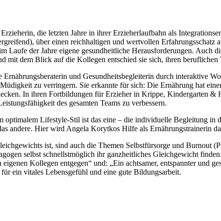
ieherin, die letzten Jahre in ihrer Erzieherlaufbahn als Integrationserz
reifend), über einen reichhaltigen und wertvollen Erfahrungsschatz au
ie im Laufe der Jahre eigene gesundheitliche Herausforderungen. Auch
d mit dem Blick auf die Kollegen entschied sie sich, ihren berufliche
izierte Ernährungsberaterin und Gesundheitsbegleiterin durch interaktiv
Müdigkeit zu verringern. Sie erkannte für sich: Die Ernährung hat ein
tdecken. In ihren Fortbildungen für Erzieher in Krippe, Kindergarten &
eistungsfähigkeit des gesamten Teams zu verbessern.
ptimalem Lifestyle-Stil ist das eine – die individuelle Begleitung in 
st das andere. Hier wird Angela Korytkos Hilfe als Ernährungstraineri
leichgewichts ist, sind auch die Themen Selbstfürsorge und Burnout (P
dagogen selbst schnellstmöglich ihr ganzheitliches Gleichgewicht finde
eigenen Kollegen entgegen“ und: „Ein achtsamer, entspannter und ges
r ein vitales Lebensgefühl und eine gute Bildungsarbeit.