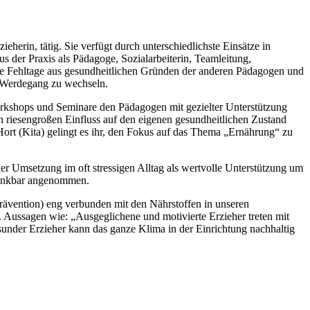
ieherin, tätig. Sie verfügt durch unterschiedlichste Einsätze in
s der Praxis als Pädagoge, Sozialarbeiterin, Teamleitung,
 die Fehltage aus gesundheitlichen Gründen der anderen Pädagogen und
n Werdegang zu wechseln.
e Workshops und Seminare den Pädagogen mit gezielter Unterstützung
en riesengroßen Einfluss auf den eigenen gesundheitlichen Zustand
 Hort (Kita) gelingt es ihr, den Fokus auf das Thema „Ernährung“ zu
der Umsetzung im oft stressigen Alltag als wertvolle Unterstützung um
n dankbar angenommen.
rävention) eng verbunden mit den Nährstoffen in unseren
n. Aussagen wie: „Ausgeglichene und motivierte Erzieher treten mit
under Erzieher kann das ganze Klima in der Einrichtung nachhaltig