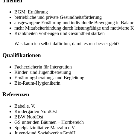
Themen
BGM: Ernährung
betriebliche und private Gesundheitsförderung
ausgewogene Ernährung und individuelle Bewegung in Balanc
mehr Mitarbeiterbindung durch leistungfähige und motivierte 
Krankheiten vorbeugen und Gesundheit stärken
Was kann ich selbst dafür tun, damit es mir besser geht?
Qualifikationen
Facherzieherin für Intergration
Kinder- und Jugendbetreuung
Ernährungsberatung- und Begleitung
Bio-Raum-Hygienikerin
Referenzen
Babel e. V.
Kindergärten NordOst
BBW NordOst
GS unter den Bäumen – Hortbereich
Spielplatzinitiative Marzahn e.V.
Jugend-und Sozialwerk gGmbH