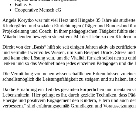
Ball e. V.
Cooperative Mensch eG
Angela Korytko war mit viel Herz und Hingabe 35 Jahre als studierte Erz
Kindergärten und sozialen Einrichtungen (Träger und Bundesland überg
Projektleitung und Coach. In ihrer pädagogischen Tätigkeit fühlte s
Mitarbeitenden bewegten sie extrem. Mit der Liebe zu den Kindern un
Direkt von der „Basis“ hilft sie seit einigen Jahren aktiv als zertif
und vermittelt wertvolles Wissen, um zum Beispiel Druck, Stress und 
und kann eine Lösung sein, um die Vitalität für sich selbst neu zu en
lenken und so das Wohlbefinden jedes einzelnen Pädagogen und die L
Die Vermittlung von neuen wissenschaftlichen Erkenntnissen zu einem o
schnellstmöglich die Leistungsfähigkeit zu steigern und zu halten, i
Da die Ernährung ein Teil des gesamten körperlichen und mentalen G
Lebensmitteln. Hier gelingt es ihr, durch gezielte Techniken, dass Pä
Energie und positivem Engagement den Kindern, Eltern und auch den 
verbessern.“ sind erfahrungsgemäß Grundlagen und Voraussetzungen fü