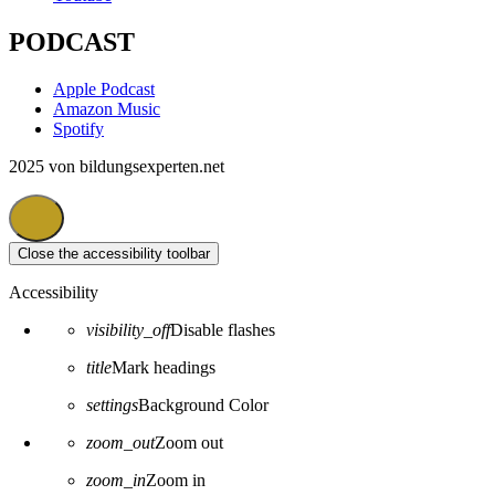
PODCAST
Apple Podcast
Amazon Music
Spotify
2025 von bildungsexperten.net
Close the accessibility toolbar
Accessibility
visibility_off
Disable flashes
title
Mark headings
settings
Background Color
zoom_out
Zoom out
zoom_in
Zoom in