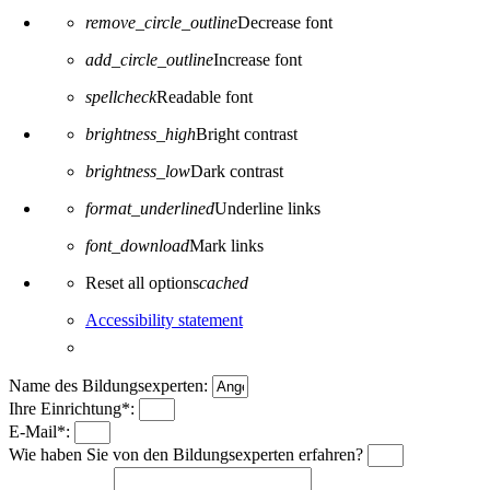
remove_circle_outline
Decrease font
add_circle_outline
Increase font
spellcheck
Readable font
brightness_high
Bright contrast
brightness_low
Dark contrast
format_underlined
Underline links
font_download
Mark links
Reset all options
cached
Accessibility statement
Name des Bildungsexperten:
Ihre Einrichtung*:
E-Mail*:
Wie haben Sie von den Bildungsexperten erfahren?